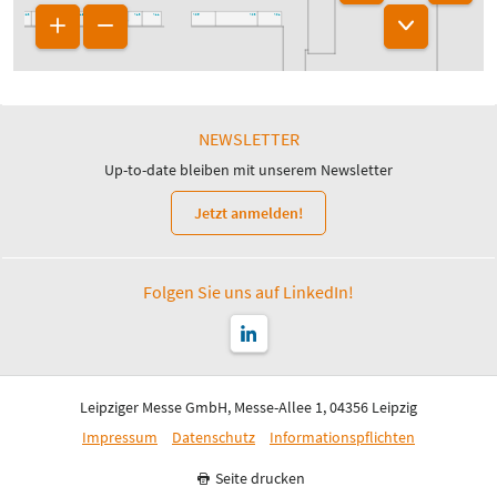
A25
A23
A19
A15
A13
A05
A03
7
A21
A17
A11
A01
NEWSLETTER
Up-to-date bleiben mit unserem Newsletter
Jetzt anmelden!
Folgen Sie uns auf LinkedIn!
Leipziger Messe GmbH, Messe-Allee 1, 04356 Leipzig
Impressum
Datenschutz
Informationspflichten
Seite drucken