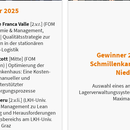
r 2025
 Franca Valle
[2.v.r.] (FOM
omie & Management,
 Qualitätsstrategie zur
n in der stationären
-Logistik
Gewinner 
cott
[Mitte] (FOM
Schmillenka
) | Optimierung der
Nied
ankenhaus: Eine Kosten-
manueller und
terstützter
Auswahl eines a
rgungsprozesse
Lagerverwaltungssyste
Maxima
heru
[2.v.li.] (LKH-Univ.
an Management zu Lean
ung und Herausforderungen
gsbereichs am LKH-Univ.
 Graz