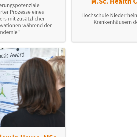
M.Sc. Health
erungspotenziale
erter Prozesse eines
Hochschule Niederrhein 
ers mit zusätzlicher
Krankenhäusern d
ovationen während der
andemie“