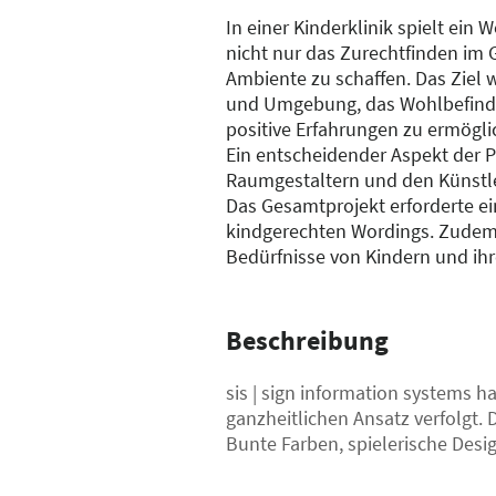
In einer Kinderklinik spielt ein
nicht nur das Zurechtfinden im 
Ambiente zu schaffen. Das Ziel 
und Umgebung, das Wohlbefinden
positive Erfahrungen zu ermögli
Ein entscheidender Aspekt der 
Raumgestaltern und den Künstler
Das Gesamtprojekt erforderte e
kindgerechten Wordings. Zudem 
Bedürfnisse von Kindern und ih
Beschreibung
sis | sign information systems 
ganzheitlichen Ansatz verfolgt. 
Bunte Farben, spielerische Des
Gestaltung spricht Kinder direk
Ein zentraler Aspekt ist die Vers