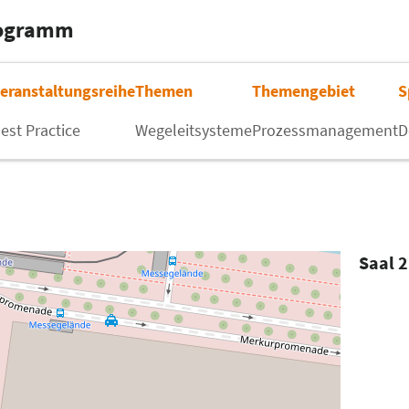
rogramm
eranstaltungsreihe
Themen
Themengebiet
S
est Practice
Wegeleitsysteme
Prozessmanagement
D
Saal 2