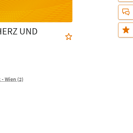
HERZ UND
2 - Wien
(2)