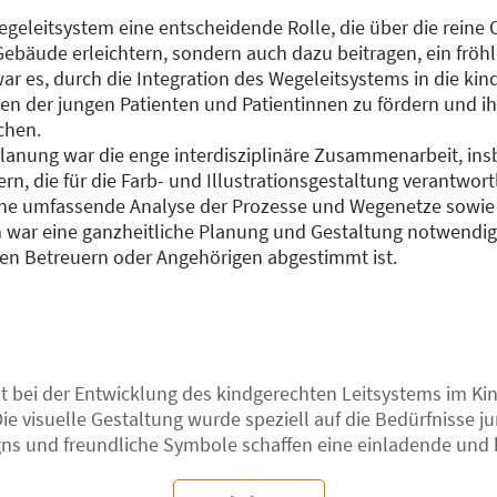
 Wegeleitsystem eine entscheidende Rolle, die über die reine 
Gebäude erleichtern, sondern auch dazu beitragen, ein fröh
war es, durch die Integration des Wegeleitsystems in die k
 der jungen Patienten und Patientinnen zu fördern und ih
chen.
Planung war die enge interdisziplinäre Zusammenarbeit, in
n, die für die Farb- und Illustrationsgestaltung verantwort
ine umfassende Analyse der Prozesse und Wegenetze sowie 
war eine ganzheitliche Planung und Gestaltung notwendig, 
ren Betreuern oder Angehörigen abgestimmt ist.
hat bei der Entwicklung des kindgerechten Leitsystems im K
Die visuelle Gestaltung wurde speziell auf die Bedürfnisse 
igns und freundliche Symbole schaffen eine einladende un
t an und sorgt dafür, dass sie sich in der ungewohnten Um
tändlichkeit. Alle Elemente wurden so gestaltet, dass sie auc