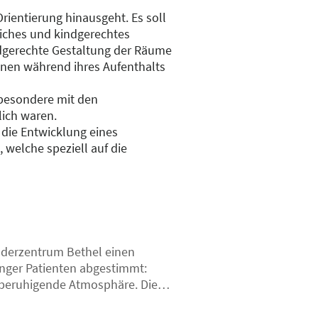
Orientierung hinausgeht. Es soll
liches und kindgerechtes
indgerechte Gestaltung der Räume
nen während ihres Aufenthalts
sbesondere mit den
lich waren.
die Entwicklung eines
welche speziell auf die
inderzentrum Bethel einen
junger Patienten abgestimmt:
d beruhigende Atmosphäre. Diese
gebung wohlfühlen.
h für kleine Kinder leicht