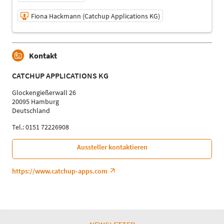
Fiona Hackmann (Catchup Applications KG)
06.05.2025 | 12:00 - 12:30
Kontakt
Fiona Hackmann (Catchup Applications KG)
Referent
CATCHUP APPLICATIONS KG
Sprache
Deutsch
Glockengießerwall 26
20095 Hamburg
Themen
Deutschland
Digitalisierung / IT-Infrastruktur / Künstliche Intelligenz |
Patientenlogistik | Wegeleitsysteme
Tel.: 0151 72226908
Aussteller kontaktieren
https://www.catchup-apps.com