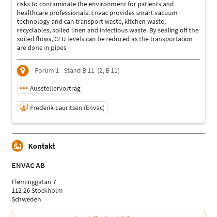
risks to contaminate the environment for patients and
healthcare professionals. Envac provides smart vacuum
technology and can transport waste, kitchen waste,
recyclables, soiled linen and infectious waste. By sealing off the
soiled flows, CFU levels can be reduced as the transportation
are done in pipes
Forum 1 - Stand B 11
(2, B 11)
Ausstellervortrag
Frederik Lauritsen (Envac)
06.05.2025 | 16:00 - 16:30
Kontakt
Frederik Lauritsen (Envac)
Referent
ENVAC AB
Sprache
Englisch
Fleminggatan 7
112 26 Stockholm
Themen
Schweden
Entsorgungslogistik / Gefahrgutmanagement