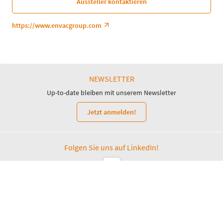
Aussteller kontaktieren
https://www.envacgroup.com
NEWSLETTER
Up-to-date bleiben mit unserem Newsletter
Jetzt anmelden!
Folgen Sie uns auf LinkedIn!
Leipziger Messe GmbH, Messe-Allee 1, 04356 Leipzig
Impressum
Datenschutz
Informationspflichten