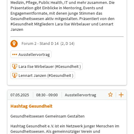
Medizin, Pflege, Public Health, IT und mehr zusammen. Die
Präsentation gibt Einblicke in Mentoring, Events und
Engagementformate, mit denen junge Stimmen das
Gesundheitswesen aktiv mitgestalten. Präsentiert von den
#Gesundheit Mitgliedern Lara Ilse Wirbelauer und Lennart
Janzen
Forum 2 - Stand D 14
(2, D 14)
Ausstellervortrag
Lara Ilse Wirbelauer (#Gesundheit )
Lennart Janzen (#Gesundheit )
06.05.2025 | 18:00 - 18:30
07.05.2025
08:30 - 09:00
Ausstellervortrag
Lara Ilse Wirbelauer (#Gesundheit )
Hashtag Gesundheit
Referent
Lennart Janzen (#Gesundheit )
Gesundheitswesen Gemeinsam Gestalten
Referent
Hashtag Gesundheit e. V. ist ein Netzwerk junger Menschen im
Sprache
Gesundheitswesen. Als gemeinnütziger Verein und