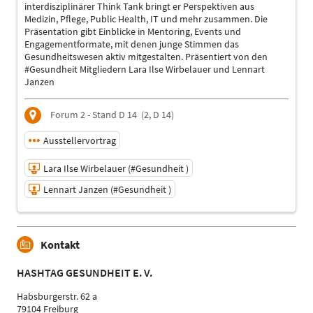
Deutsch
interdisziplinärer Think Tank bringt er Perspektiven aus
Medizin, Pflege, Public Health, IT und mehr zusammen. Die
Präsentation gibt Einblicke in Mentoring, Events und
Engagementformate, mit denen junge Stimmen das
Gesundheitswesen aktiv mitgestalten. Präsentiert von den
#Gesundheit Mitgliedern Lara Ilse Wirbelauer und Lennart
Janzen
Forum 2 - Stand D 14
(2, D 14)
Ausstellervortrag
Lara Ilse Wirbelauer (#Gesundheit )
Lennart Janzen (#Gesundheit )
07.05.2025 | 08:30 - 09:00
Kontakt
Lara Ilse Wirbelauer (#Gesundheit )
Referent
HASHTAG GESUNDHEIT E. V.
Lennart Janzen (#Gesundheit )
Referent
Habsburgerstr. 62 a
79104 Freiburg