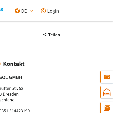
DE
Login
Select Input
Teilen
Kontakt
SOL GMBH
ütter Str. 53
9 Dresden
schland
: 0351 314423190