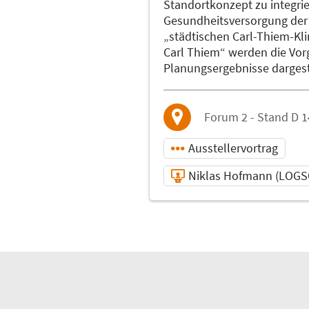
Standortkonzept zu integrie
Gesundheitsversorgung der 
„städtischen Carl-Thiem-Kli
Carl Thiem“ werden die Vor
Planungsergebnisse dargest
Forum 2 - Stand D 1
Ausstellervortrag
Niklas Hofmann (LOG
07.05.2025 | 13:30 -
14:00
Niklas Hofmann
(LOGSOL GmbH)
Referent