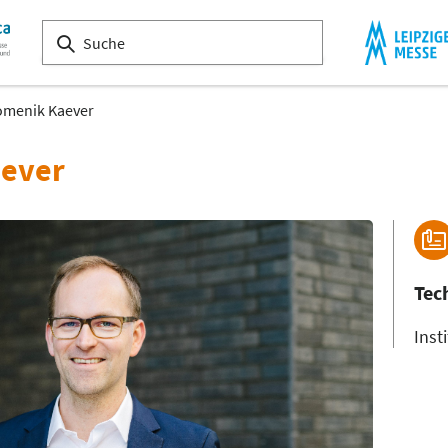
omenik Kaever
aever
Tec
Inst