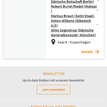
Dänische Botschaft Berlin)
Robert Byriel Riedel (Watopi
)
Markus Braun (Semi Staal)
Anton Wilkens (Gibotech
A/S)
Gitte Sognstrup (Dänische
Generalkonsulat, München)
Saal 6 - Kopenhagen
Details
NEWSLETTER
Up-to-date bleiben mit unserem Newsletter
Jetzt anmelden!
Folgen Sie uns auf LinkedIn!