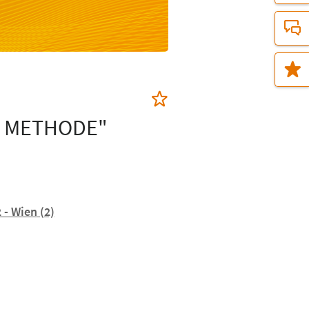
R METHODE"
2 - Wien
(2)