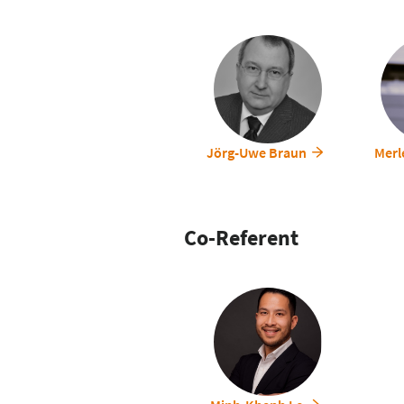
Langfristig kann die entwickelt
optimieren möchten. Durch den 
zur Verbesserung der Materialfl
resultierenden Optimierungen tr
Patientenversorgung, da durch ein
gewährleistet wird.
Jörg-Uwe Braun
Merl
Co-Referent