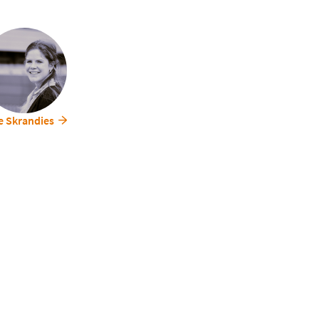
e Methode als Modell für andere Krankenhäuser dienen, die e
Einsatz moderner Technologien und den gezielten Einsatz v
üsse und damit zur Effizienzsteigerung in der gesamten Kran
agen zur finanziellen Entlastung der Einrichtungen bei und 
e effizientere Logistik die Verfügbarkeit kritischer Material
e Skrandies