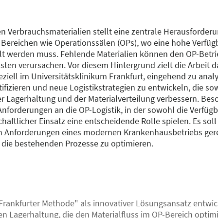
n Verbrauchsmaterialien stellt eine zentrale Herausforderu
Bereichen wie Operationssälen (OPs), wo eine hohe Verfügb
lt werden muss. Fehlende Materialien können den OP-Betri
en verursachen. Vor diesem Hintergrund zielt die Arbeit da
iell im Universitätsklinikum Frankfurt, eingehend zu analysi
ifizieren und neue Logistikstrategien zu entwickeln, die so
der Lagerhaltung und der Materialverteilung verbessern. Bes
Anforderungen an die OP-Logistik, in der sowohl die Verfü
chaftlicher Einsatz eine entscheidende Rolle spielen. Es sol
n Anforderungen eines modernen Krankenhausbetriebs gere
 die bestehenden Prozesse zu optimieren.
Frankfurter Methode" als innovativer Lösungsansatz entwick
n Lagerhaltung, die den Materialfluss im OP-Bereich optimie