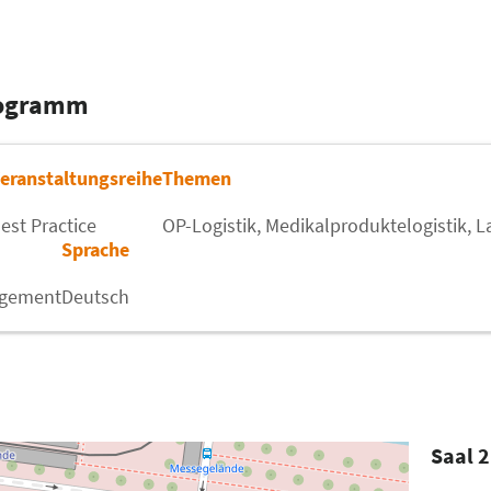
rogramm
eranstaltungsreihe
Themen
est Practice
OP-Logistik,
Medikalproduktelogistik,
L
Sprache
agement
Deutsch
Saal 2