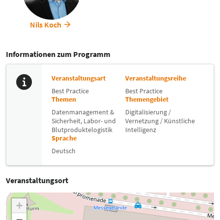
erkennen, gegenzusteuern und die dazu ergriffenen Maßnahmen zu
validieren.
Weiterhin wird die Diskussion mit den Kostenverursachern durch die
Nils Koch
damit erhaltene Transparenz sachlich und auf einer gemeinsamen
Ebene, sowie auf Augenhöhe, geführt, und garantiert damit eine
nachhaltige, bedarfsgerechte und gleichzeitig auch wirtschaftliche
Informationen zum Programm
Laborversorgung im Krankenhaus.
Veranstaltungsart
Veranstaltungsreihe
Best Practice
Best Practice
Themen
Themengebiet
Datenmanagement &
Digitalisierung /
Sicherheit,
Labor- und
Vernetzung / Künstliche
Blutproduktelogistik
Intelligenz
Sprache
Deutsch
Veranstaltungsort
+