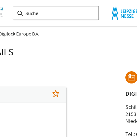
Digilock Europe B.V.
ILS
DIG
Schi
2153
Nied
Tel.