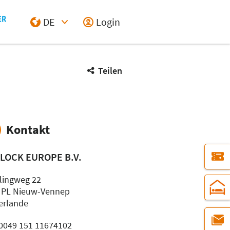
DE
Login
Select Input
Teilen
Kontakt
ILOCK EUROPE B.V.
llingweg 22
 PL Nieuw-Vennep
erlande
: 0049 151 11674102