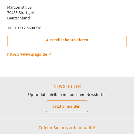
Deutsch
Marconistr. 53
70435 Stuttgart
Themen
Deutschland
Patientenlogistik
Tel.: 01512 8600738
Aussteller kontaktieren
https://www.qrago.de
NEWSLETTER
Up-to-date bleiben mit unserem Newsletter
Jetzt anmelden!
Folgen Sie uns auf LinkedIn!