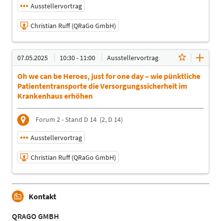
Ausstellervortrag
Christian Ruff (QRaGo GmbH)
06.05.2025 | 12:30 - 13:00
07.05.2025
10:30 - 11:00
Ausstellervortrag
Christian Ruff (QRaGo GmbH)
Oh we can be Heroes, just for one day – wie pünktliche
Referent
Patiententransporte die Versorgungssicherheit im
Sprache
Krankenhaus erhöhen
Deutsch
Themen
Forum 2 - Stand D 14
(2, D 14)
Patientenlogistik
Ausstellervortrag
Christian Ruff (QRaGo GmbH)
07.05.2025 | 10:30 - 11:00
Kontakt
Christian Ruff (QRaGo GmbH)
Referent
QRAGO GMBH
Sprache