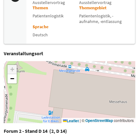
Ausstellervortrag
Ausstellervortrag
Themen
Themengebiet
Patientenlogistik
Patientenlogistik, -
aufnahme, -entlassung
Sprache
Deutsch
Veranstaltungsort
+
−
|
©
OpenStreetMap
contributors
Leaflet
Forum 2 - Stand D 14 (2, D 14)