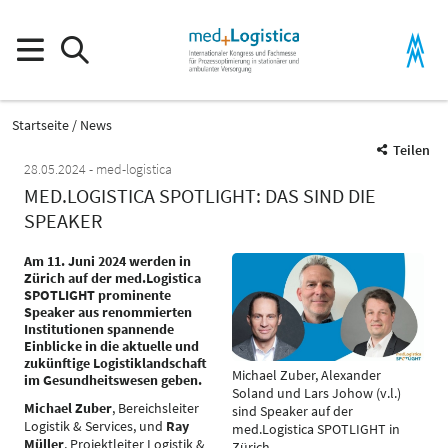
Startseite
News
Teilen
28.05.2024
med-logistica
MED.LOGISTICA SPOTLIGHT: DAS SIND DIE
SPEAKER
Am 11. Juni 2024 werden in
Zürich auf der med.Logistica
SPOTLIGHT prominente
Speaker aus renommierten
Institutionen spannende
Einblicke in die aktuelle und
zukünftige Logistiklandschaft
Michael Zuber, Alexander
im Gesundheitswesen geben.
Soland und Lars Johow (v.l.)
Michael Zuber
, Bereichsleiter
sind Speaker auf der
Logistik & Services, und
Ray
med.Logistica SPOTLIGHT in
Müller
, Projektleiter Logistik &
Zürich.