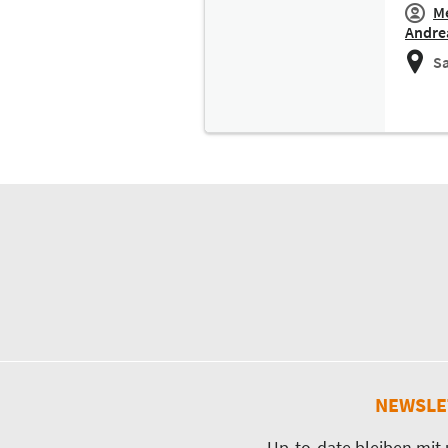
M
Andrea
Sa
NEWSLE
Up-to-date bleiben mit