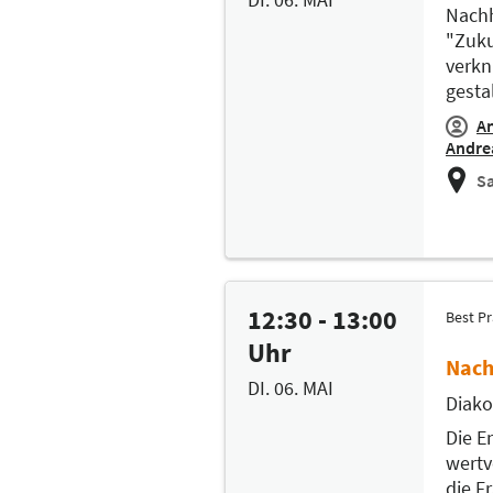
Nachh
"Zuku
verkn
gesta
A
Andrea
Sa
12:30 - 13:00
Best Pr
Uhr
Nach
DI. 06. MAI
Diako
Die E
wertv
die F