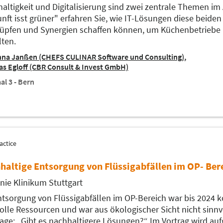
altigkeit und Digitalisierung sind zwei zentrale Themen im
nft isst grüner" erfahren Sie, wie IT-Lösungen diese beide
üpfen und Synergien schaffen können, um Küchenbetriebe n
lten.
nna Janßen (CHEFS CULINAR Software und Consulting)
s Egloff (CBR Consult & Invest GmbH)
al 3 - Bern
actice
haltige Entsorgung von Flüssigabfällen im OP- Ber
nie Klinikum Stuttgart
ntsorgung von Flüssigabfällen im OP-Bereich war bis 2024 
olle Ressourcen und war aus ökologischer Sicht nicht sinnvo
rage: „Gibt es nachhaltigere Lösungen?“ Im Vortrag wird aufg