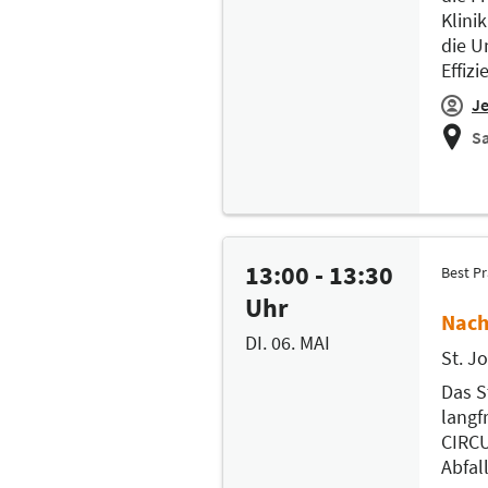
Klini
die U
Effiz
Je
Sa
13:00 - 13:30
Best Pr
Uhr
Nach
DI. 06. MAI
St. J
Das S
langf
CIRCU
Abfal