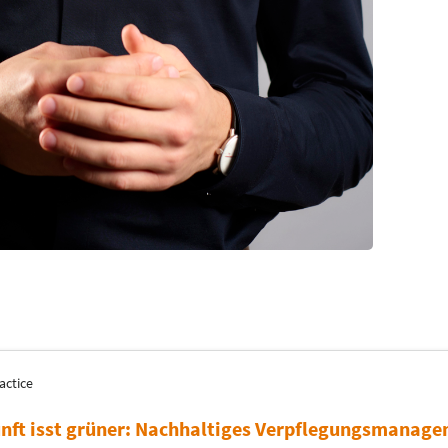
actice
nft isst grüner: Nachhaltiges Verpflegungsmanag