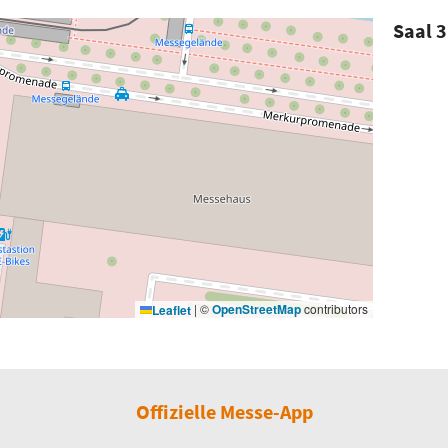
Saal 3
|
©
OpenStreetMap
contributors
Leaflet
Offizielle Messe-App