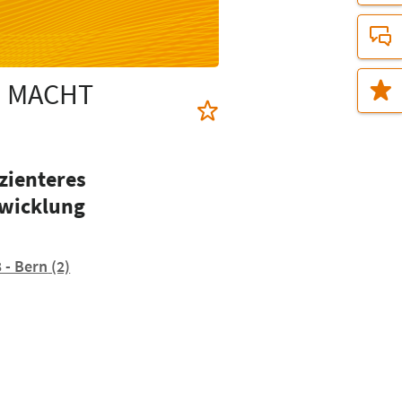
G MACHT
zienteres
twicklung
3 - Bern
(2)