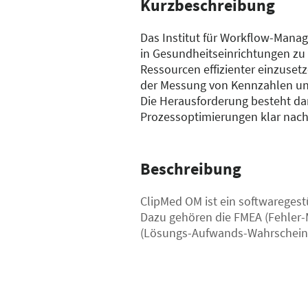
Kurzbeschreibung
Das Institut für Workflow-Mana
in Gesundheitseinrichtungen zu 
Ressourcen effizienter einzusetz
der Messung von Kennzahlen und 
Die Herausforderung besteht da
Prozessoptimierungen klar nac
Beschreibung
ClipMed OM ist ein softwareges
Dazu gehören die FMEA (Fehler-M
(Lösungs-Aufwands-Wahrscheinli
um gezielt Prozessschritte zu i
können. Zusätzlich hilft ClipMe
zu überwachen und auszuwerten. 
Lösungen und die Effizienz der 