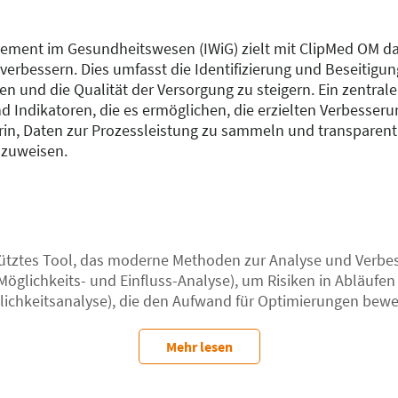
gement im Gesundheitswesen (IWiG) zielt mit ClipMed OM da
verbessern. Dies umfasst die Identifizierung und Beseiti
en und die Qualität der Versorgung zu steigern. Ein zentral
Indikatoren, die es ermöglichen, die erzielten Verbesseru
rin, Daten zur Prozessleistung zu sammeln und transpare
hzuweisen.
tütztes Tool, das moderne Methoden zur Analyse und Verbes
öglichkeits- und Einfluss-Analyse), um Risiken in Abläufe
chkeitsanalyse), die den Aufwand für Optimierungen bewe
dentifizieren, die keinen Mehrwert schaffen und daher als
d OM, Kennzahlen wie Durchlaufzeit, Kosten und Fehlerquote
Mehr lesen
Dies ermöglicht eine detaillierte Analyse der Optimierung
Implementierung zu verfolgen.