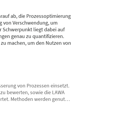
rauf ab, die Prozessoptimierung
gung von Verschwendung, um
er Schwerpunkt liegt dabei auf
ngen genau zu quantifizieren.
nt zu machen, um den Nutzen von
serung von Prozessen einsetzt.
n zu bewerten, sowie die LAWA
rtet. Methoden werden genutzt,
 Verschwendung angesehen werden
n in Prozessen kontinuierlich
sprojekte, um die entwickelten