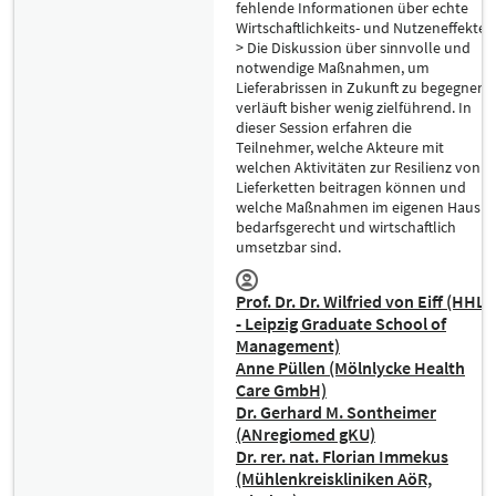
fehlende Informationen über echte
Wirtschaftlichkeits- und Nutzeneffekte.
> Die Diskussion über sinnvolle und
notwendige Maßnahmen, um
Lieferabrissen in Zukunft zu begegnen,
verläuft bisher wenig zielführend. In
dieser Session erfahren die
Teilnehmer, welche Akteure mit
welchen Aktivitäten zur Resilienz von
Lieferketten beitragen können und
welche Maßnahmen im eigenen Haus
bedarfsgerecht und wirtschaftlich
umsetzbar sind.
Prof. Dr. Dr. Wilfried von Eiff (HHL
- Leipzig Graduate School of
Management)
Anne Püllen (Mölnlycke Health
Care GmbH)
Dr. Gerhard M. Sontheimer
(ANregiomed gKU)
Dr. rer. nat. Florian Immekus
(Mühlenkreiskliniken AöR,