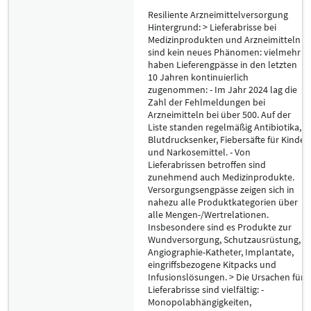
Resiliente Arzneimittelversorgung
Hintergrund: > Lieferabrisse bei
Medizinprodukten und Arzneimitteln
sind kein neues Phänomen: vielmehr
haben Lieferengpässe in den letzten
10 Jahren kontinuierlich
zugenommen: - Im Jahr 2024 lag die
Zahl der Fehlmeldungen bei
Arzneimitteln bei über 500. Auf der
Liste standen regelmäßig Antibiotika,
Blutdrucksenker, Fiebersäfte für Kinder
und Narkosemittel. - Von
Lieferabrissen betroffen sind
zunehmend auch Medizinprodukte.
Versorgungsengpässe zeigen sich in
nahezu alle Produktkategorien über
alle Mengen-/Wertrelationen.
Insbesondere sind es Produkte zur
Wundversorgung, Schutzausrüstung,
Angiographie-Katheter, Implantate,
eingriffsbezogene Kitpacks und
Infusionslösungen. > Die Ursachen für
Lieferabrisse sind vielfältig: -
Monopolabhängigkeiten,